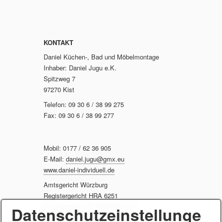
s
p
r
KONTAKT
i
Daniel Küchen-, Bad und Möbelmontage
n
Inhaber: Daniel Jugu e.K.
g
Spitzweg 7
e
97270 Kist
n
Telefon: 09 30 6 / 38 99 275
(
Fax: 09 30 6 / 38 99 277
g
o
t
Mobil: 0177 / 62 36 905
o
E-Mail:
daniel.jugu@gmx.eu
www.daniel-individuell.de
t
o
Amtsgericht Würzburg
p
Registergericht HRA 6251
Umsatzsteuer-ID: DE229481407
)
Datenschutzeinstellunge
.